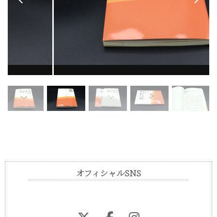
6．ランチビュッフェで（フレーミング効果）
7．ハロー効果
8．マイル・ポイント
9．間の効果
10．保険
11．後悔の回避
12．リボ払い
13．無料
14．マーケティングへの応用
14-1．バンドワゴン効果
14-2．スノッブ効果
14-3．アンダードッグ効果
オフィシャルSNS
14-4．イケア効果
14-5．単純接触効果（ザイアンスの法則）
14-6．ピーク・エンドの法則