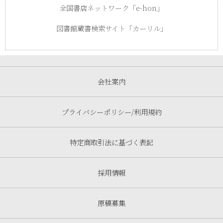
全国書店ネットワーク「e-hon」
2-2．アベラビリティ・ヒューリスティックスの実験
図書館蔵書検索サイト「カーリル」
3．再認ヒューリスティックス
第10章 時間上の選択
1．時間と現在価値
会社案内
2．双曲割引
3．地球人は時間の影響を受けやすい
プライバシーポリシー/利用規約
第11章 平均への回帰
1．統計学的現象
特定商取引法に基づく表記
2．2年目のジンクス
3．平均回帰の誤謬
採用情報
第12章 少数の法則
原稿募集
1．少数の法則と大数の法則