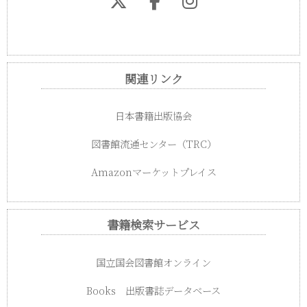
14-7．ネットワーク効果（ネットワーク外部性）
14-8．ウィンザー効果
14-9．デモンストレーション効果
14-10．ヴェブレン効果
関連リンク
第6章 初頭効果・親近効果
日本書籍出版協会
第7章 同調効果
図書館流通センター（TRC）
第8章 アンカリング効果
Amazonマーケットプレイス
1．アンカリング効果の実験
2．アンカリング効果の諸例
書籍検索サービス
第9章 ヒューリスティックス
国立国会図書館オンライン
1．ヒューリスティックスとは
2．ヒューリスティックスの実験
Books 出版書誌データベース
2-1．代表性ヒューリスティックスの実験