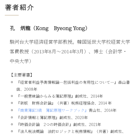
著者紹介
6．メンタル・アカウンティングの活用例
7．お金を払う苦痛
8．ポイントと支払いの痛み
孔 炳龍（Kong Byeong Yong）
9．メンタル・アカウントと消費行動
駿河台大学経済経営学部教授。韓国延世大学校経営大学
9．貨幣錯覚
客員教授（2013年8月～2014年3月）、博士（会計学・
10．統合会計と分離会計
中央大学）
11．他人のお金
12．お金と距離
【主要著書】
第3章 保有効果と現状維持バイアス
『経営者利益予測情報論―包括利益の有用性について―』森山書
店、2008年
1．保有効果
『一般意味論からみる簿記原理』創成社、2014年
『新版 財務会計論』（共著）税務経理協会、2014 年
1-1．プロスペクト理論との関わり
『商業簿記3級 簿記原理ワークブック』
青山社、2014年
1-2．保有効果の実験
『会計情報と簿記原理』創成社、2020年
1-3．保有効果の具体例
『時価会計論 2つの時価会計』創成社、2021年
1-4．保有効果のビジネス利用
『法人税法概論 法的ロジックと税務情報』（共著）創成社、