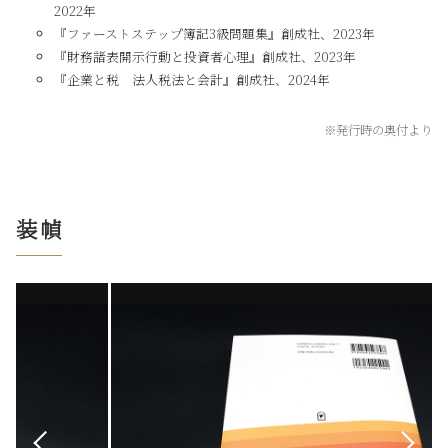
2022年
2．現状維持バイアス
『ファーストステップ簿記3級問題集』創成社、2023年
3．デフォルト（初期設定）効果
『財務諸表開示行動と投資者心理』創成社、2023年
4．サンクコスト効果
『企業と税 法人税法と会計』創成社、2024年
第4章 フレーミング効果
※発行時の奥付より
1．アジアの疫病
2．感情フレーミング
3．よいフレーミング
装幀
4．フレーミング効果の諸事例
第5章 販売戦略・戦術
1．一貫性の原理
2．極端の回避性
3．返報性の原理
4．おとり効果
5．レジ近くで（参照点に注意）